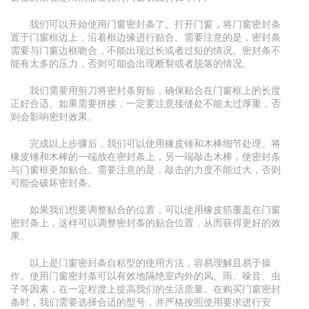
我们可以开始使用门窗密封条了。打开门窗，将门窗密封条
置于门窗框边上，沿着框边缘进行贴合。需要注意的是，密封条
需要与门窗边框吻合，不能出现过长或者过短的情况。密封条不
能有太多的压力，否则可能会出现断裂或者脱落的情况。
我们需要用剪刀将密封条剪短，确保贴合在门窗框上的长度
正好合适。如果需要拼接，一定要注意接缝处不能太过厚重，否
则会影响密封效果。
完成以上步骤后，我们可以使用橡皮锤和木棒细节处理。将
橡皮锤和木棒的一端放在密封条上，另一端敲击木棒，使密封条
与门窗框更加贴合。需要注意的是，敲击的力度不能过大，否则
可能会破坏密封条。
如果我们想要调整贴合的位置，可以使用橡皮筋覆盖在门窗
密封条上，这样可以调整密封条的贴合位置，从而获得更好的效
果。
以上是门窗密封条自粘型的使用方法，容易理解且易于操
作。使用门窗密封条可以有效地隔绝室内外的风、雨、噪音、虫
子等因素，在一定程度上提高我们的生活质量。在购买门窗密封
条时，我们需要选择合适的型号，并严格按照使用要求进行安